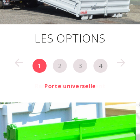
LES OPTIONS
1
2
3
4
Rampes de chargement